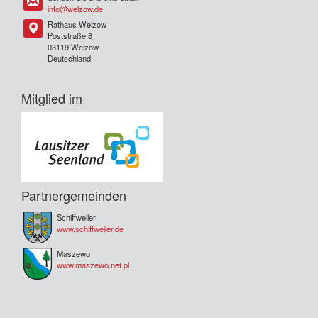
Tel
info@welzow.de
Rathaus Welzow
Tel
Poststraße 8
03119 Welzow
Deutschland
Mitglied im
Partnergemeinden
Schiffweiler
www.schiffweiler.de
Maszewo
www.maszewo.net.pl