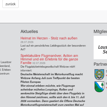
zurück
Aktuelles
Mitglie
Heimat im Herzen - Stolz nach außen
28.07.2026
Lust auf ein persönliches Lieblingsstück der besonderen
Art?
Spektakuläre Flugmanöver, Action am
Himmel und ein Erlebnis für die ganze
s Lausitzer
Familie
Partne
02.07.2026
Seenland,
Die Flugplatzbetriebsgesellschaft Welzow mbH
. Erleben
informiert:
S
rzentrum
Deutsche Meisterschaft im Motorkunstflug macht
w
Welzow Anfang Juli zum Treffpunkt der besten
Piloten Europas
Wer einmal erleben möchte, wie Flugzeuge
scheinbar mühelos Loopings, Rollen und
senkrechte Steigflüge direkt über dem Flugplatz in
den Himmel zeichnen, sollte sich den 6. bis 11. Juli
2026 vormerken. Dann gastiert die Offene Deutsche
Motorkunstflugmeisterschaft zum zweiten Mal auf