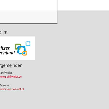
d im
rgemeinden
chiffweiler
ww.schiffweiler.de
Maszewo
www.maszewo.net.pl