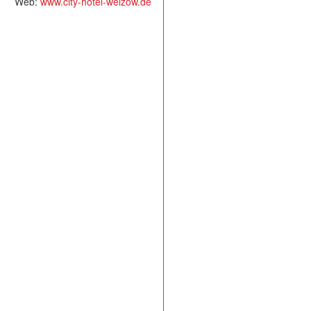
Web:
www.city-hotel-welzow.de