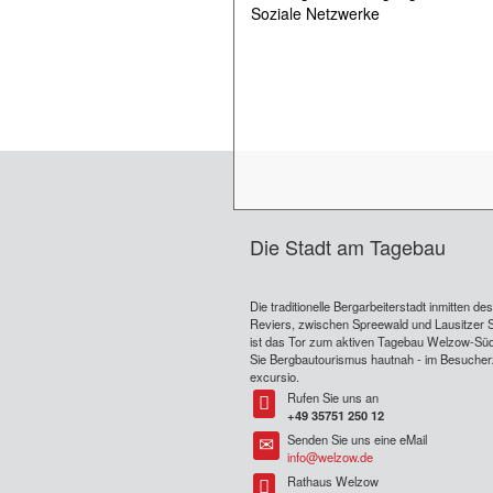
Soziale Netzwerke
Die Stadt am Tagebau
Die traditionelle Bergarbeiterstadt inmitten de
Reviers, zwischen Spreewald und Lausitzer 
ist das Tor zum aktiven Tagebau Welzow-Süd
Sie Bergbautourismus hautnah - im Besuche
excursio.
Rufen Sie uns an
Tel
+49 35751 250 12
Senden Sie uns eine eMail
Tel
info@welzow.de
Rathaus Welzow
Tel