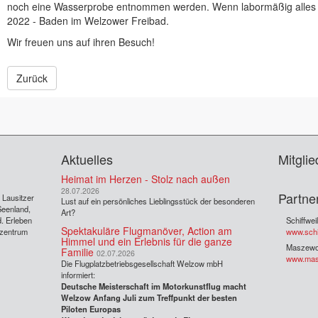
noch eine Wasserprobe entnommen werden. Wenn labormäßig alles o. 
2022 - Baden im Welzower Freibad.
Wir freuen uns auf ihren Besuch!
Zurück
Aktuelles
Mitglie
Heimat im Herzen - Stolz nach außen
28.07.2026
Partne
s Lausitzer
Lust auf ein persönliches Lieblingsstück der besonderen
Seenland,
Art?
. Erleben
Schiffwei
Spektakuläre Flugmanöver, Action am
rzentrum
www.schif
Himmel und ein Erlebnis für die ganze
Maszew
Familie
02.07.2026
www.mas
Die Flugplatzbetriebsgesellschaft Welzow mbH
informiert:
Deutsche Meisterschaft im Motorkunstflug macht
Welzow Anfang Juli zum Treffpunkt der besten
Piloten Europas