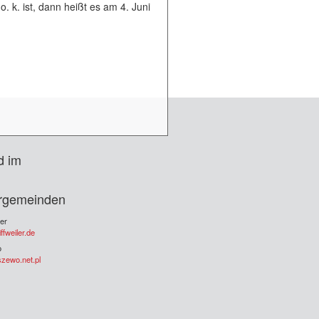
k. ist, dann heißt es am 4. Juni
d im
rgemeinden
ler
fweiler.de
o
zewo.net.pl