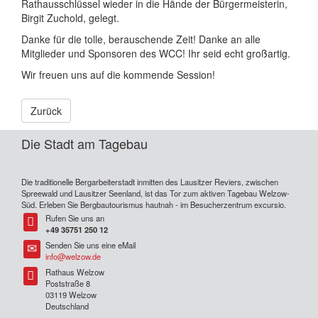
Rathausschlüssel wieder in die Hände der Bürgermeisterin,
Birgit Zuchold, gelegt.
Danke für die tolle, berauschende Zeit! Danke an alle
Mitglieder und Sponsoren des WCC! Ihr seid echt großartig.
Wir freuen uns auf die kommende Session!
Zurück
Die Stadt am Tagebau
Die traditionelle Bergarbeiterstadt inmitten des Lausitzer Reviers, zwischen
Spreewald und Lausitzer Seenland, ist das Tor zum aktiven Tagebau Welzow-
Süd. Erleben Sie Bergbautourismus hautnah - im Besucherzentrum excursio.
Rufen Sie uns an
Tel
+49 35751 250 12
Senden Sie uns eine eMail
Tel
info@welzow.de
Rathaus Welzow
Tel
Poststraße 8
03119 Welzow
Deutschland